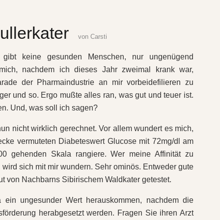
llerkater
von
Carsti
s gibt keine gesunden Menschen, nur ungenügend
 mich, nachdem ich dieses Jahr zweimal krank war,
rade der Pharmaindustrie an mir vorbeidefilieren zu
ger und so. Ergo mußte alles ran, was gut und teuer ist.
sen. Und, was soll ich sagen?
un nicht wirklich gerechnet. Vor allem wundert es mich,
recke vermuteten Diabeteswert Glucose mit 72mg/dl am
0 gehenden Skala rangiere. Wer meine Affinität zu
 wird sich mit mir wundern. Sehr ominös. Entweder gute
t von Nachbarns Sibirischem Waldkater getestet.
ja ein ungesunder Wert herauskommen, nachdem die
förderung herabgesetzt werden. Fragen Sie ihren Arzt