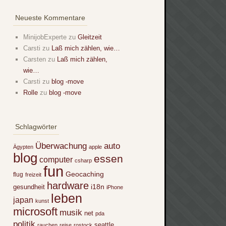
Neueste Kommentare
MinijobExperte
zu
Gleitzeit
Carsti
zu
Laß mich zählen, wie…
Carsten
zu
Laß mich zählen,
wie…
Carsti
zu
blog -move
Rolle
zu
blog -move
Schlagwörter
Überwachung
auto
Ägypten
apple
blog
essen
computer
csharp
fun
Geocaching
flug
freizeit
hardware
i18n
gesundheit
iPhone
leben
japan
kunst
microsoft
musik
net
pda
politik
seattle
rauchen
reise
rostock