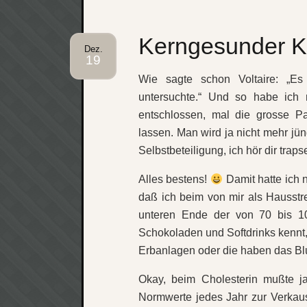
Kerngesunder Ku
Dez.
19
Wie sagte schon Voltaire: „E
untersuchte.“ Und so habe ich
entschlossen, mal die grosse Pa
lassen. Man wird ja nicht mehr jün
Selbstbeteiligung, ich hör dir trap
Alles bestens!
Damit hatte ich n
daß ich beim von mir als Hausst
unteren Ende der von 70 bis 10
Schokoladen und Softdrinks kennt,
Erbanlagen oder die haben das Blu
Okay, beim Cholesterin mußte 
Normwerte jedes Jahr zur Verkaus