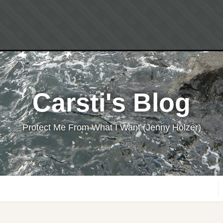
Carsti's Blog
Protect Me From What I Want (Jenny Holzer)