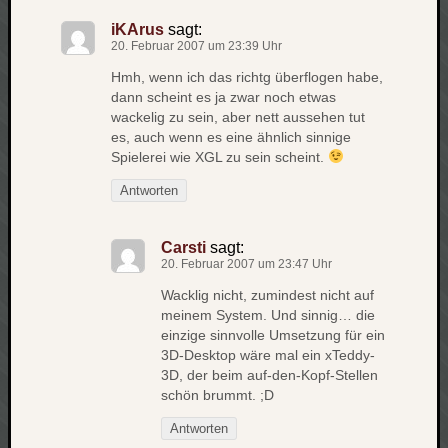
zu
iKArus
sagt:
Laß
20. Februar 2007 um 23:39 Uhr
mich
zählen
Hmh, wenn ich das richtg überflogen habe,
wie…
dann scheint es ja zwar noch etwas
wackelig zu sein, aber nett aussehen tut
Carsti
es, auch wenn es eine ähnlich sinnige
zu
Spielerei wie XGL zu sein scheint.
blog
-
Antworten
move
Rolle
Carsti
sagt:
zu
20. Februar 2007 um 23:47 Uhr
blog
-
Wacklig nicht, zumindest nicht auf
meinem System. Und sinnig… die
move
einzige sinnvolle Umsetzung für ein
3D-Desktop wäre mal ein xTeddy-
3D, der beim auf-den-Kopf-Stellen
Schlagwö
schön brummt. ;D
Ägypten
Antworten
Überwa