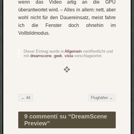
wenn das Video artig an die GPU
Verlus
überantwortet wird. – Alles in allem: nett, aber
Die
wohl nicht für den Dauereinsatz, meist fahre
Brück
ich die Fenster doch ohnehin im
am
Bach
Vollbildmodus.
Dieser Eintrag wurde in
Allgemein
veröffentlicht und
Neueste
mit
dreamscene
,
geek
,
vista
verschlagwortet.
Kommen
Minijo
zu
Gleitze
Carsti
zu
←
44
Flughäfen
→
Beitragsnavigation
Laß
mich
9 commenti su “
DreamScene
zählen
Preview
”
wie…
Carste