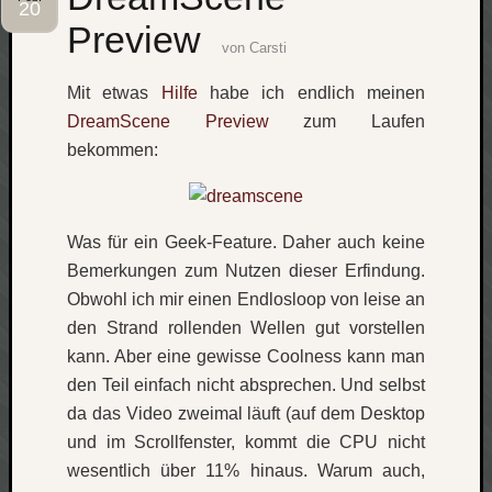
20
Preview
Social
von
Carsti
Mit etwas
Hilfe
habe ich endlich meinen
DreamScene Preview
zum Laufen
bekommen:
Neueste
Beiträge
Was für ein Geek-Feature. Daher auch keine
O
Bemerkungen zum Nutzen dieser Erfindung.
tempor
o
Obwohl ich mir einen Endlosloop von leise an
mores!
den Strand rollenden Wellen gut vorstellen
Laß
kann. Aber eine gewisse Coolness kann man
mich
den Teil einfach nicht absprechen. Und selbst
zählen
da das Video zweimal läuft (auf dem Desktop
wie…
und im Scrollfenster, kommt die CPU nicht
blog
-
wesentlich über 11% hinaus. Warum auch,
move