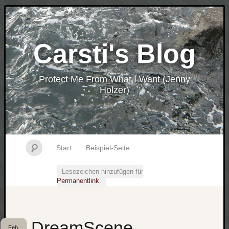
Carsti's Blog
Protect Me From What I Want (Jenny
Holzer)
Start
Beispiel-Seite
Lesezeichen hinzufügen für
Permanentlink
.
DreamScene
Feb.