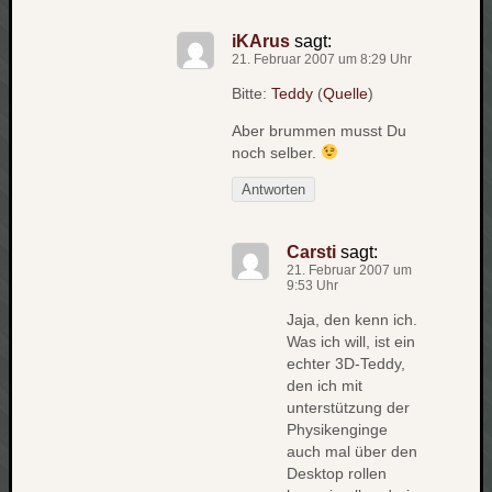
apple
iKArus
sagt:
auto
21. Februar 2007 um 8:29 Uhr
blog
Bitte:
Teddy
(
Quelle
)
compute
csharp
Aber brummen musst Du
essen
noch selber.
flug
Antworten
freizeit
fun
Carsti
sagt:
Geocachi
21. Februar 2007 um
gesundhei
9:53 Uhr
hardw
Jaja, den kenn ich.
i18n
Was ich will, ist ein
iPhone
echter 3D-Teddy,
japan
den ich mit
unterstützung der
kunst
lebe
Physikenginge
auch mal über den
micros
Desktop rollen
musik