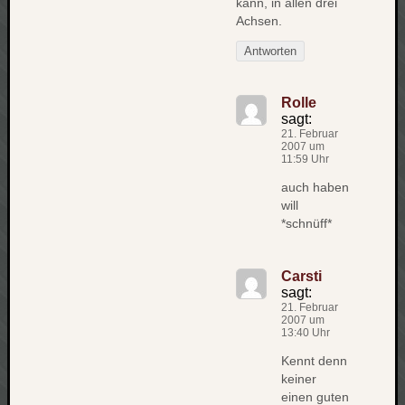
kann, in allen drei
net
Achsen.
pda
Antworten
politik
rauchen
Rolle
reise
sagt:
rostock
21. Februar
seattle
2007 um
11:59 Uhr
software
tauche
auch haben
terror
will
*schnüff*
tv
urlau
usability
Carsti
usergroup
sagt:
video
21. Februar
2007 um
vista
13:40 Uhr
visualstudio
Kennt denn
wandern.
keiner
weihnacht
einen guten