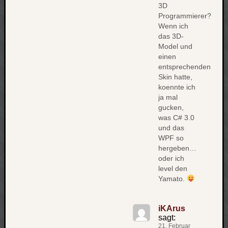
werbung
3D
wetter
Programmierer?
window
Wenn ich
wireless
das 3D-
wow
Model und
einen
entsprechenden
Skin hatte,
koennte ich
ja mal
gucken,
was C# 3.0
und das
WPF so
hergeben…
oder ich
level den
Yamato.
iKArus
sagt:
21. Februar