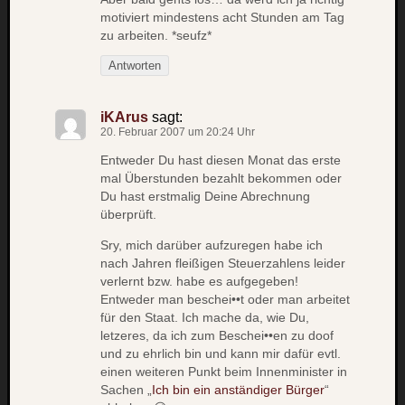
motiviert mindestens acht Stunden am Tag
apple
zu arbeiten. *seufz*
auto
blog
Antworten
compute
csharp
iKArus
sagt:
essen
20. Februar 2007 um 20:24 Uhr
flug
Entweder Du hast diesen Monat das erste
freizeit
mal Überstunden bezahlt bekommen oder
fun
Du hast erstmalig Deine Abrechnung
Geocachi
überprüft.
gesundhei
Sry, mich darüber aufzuregen habe ich
hardw
nach Jahren fleißigen Steuerzahlens leider
i18n
verlernt bzw. habe es aufgegeben!
iPhone
Entweder man beschei••t oder man arbeitet
japan
für den Staat. Ich mache da, wie Du,
letzeres, da ich zum Beschei••en zu doof
kunst
lebe
und zu ehrlich bin und kann mir dafür evtl.
einen weiteren Punkt beim Innenminister in
micros
Sachen „
Ich bin ein anständiger Bürger
“
musik