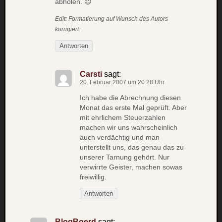
abholen. 😉
net
Edit: Formatierung auf Wunsch des Autors
pda
korrigiert.
politik
rauchen
Antworten
reise
rostock
Carsti
sagt:
seattle
20. Februar 2007 um 20:28 Uhr
software
Ich habe die Abrechnung diesen
tauche
Monat das erste Mal geprüft. Aber
terror
mit ehrlichem Steuerzahlen
tv
machen wir uns wahrscheinlich
urlau
auch verdächtig und man
usability
unterstellt uns, das genau das zu
unserer Tarnung gehört. Nur
usergroup
verwirrte Geister, machen sowas
video
freiwillig.
vista
visualstudio
Antworten
wandern.
weihnacht
BlogBoerd
sagt: