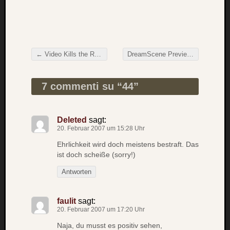
Verlus
Die
Brück
am
←
Video Kills the Radio Star
DreamScene Preview
→
Bach
Beitragsnavigation
7 commenti su “
44
”
Neueste
Kommen
Deleted
sagt:
Minijo
20. Februar 2007 um 15:28 Uhr
zu
Gleitze
Ehrlichkeit wird doch meistens bestraft. Das
ist doch scheiße (sorry!)
Carsti
zu
Antworten
Laß
mich
zählen
faulit
sagt:
20. Februar 2007 um 17:20 Uhr
wie…
Carste
Naja, du musst es positiv sehen,