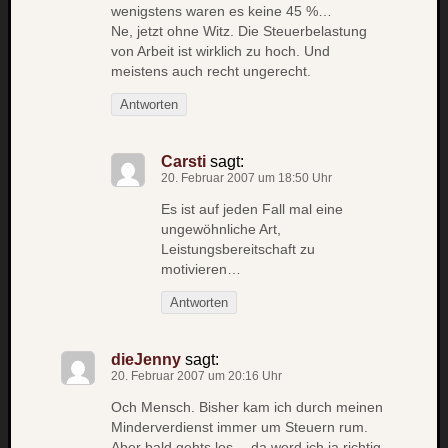
zu
wenigstens waren es keine 45 %…
Laß
Ne, jetzt ohne Witz. Die Steuerbelastung
von Arbeit ist wirklich zu hoch. Und
mich
meistens auch recht ungerecht.
zählen
wie…
Antworten
Carsti
zu
Carsti
sagt:
blog
20. Februar 2007 um 18:50 Uhr
-
move
Es ist auf jeden Fall mal eine
Rolle
ungewöhnliche Art,
Leistungsbereitschaft zu
zu
motivieren…
blog
-
Antworten
move
dieJenny
sagt:
20. Februar 2007 um 20:16 Uhr
Schlagwö
Och Mensch. Bisher kam ich durch meinen
Ägypten
Minderverdienst immer um Steuern rum.
Überwa
Aber bald gehts los… da werd ich ja richtig