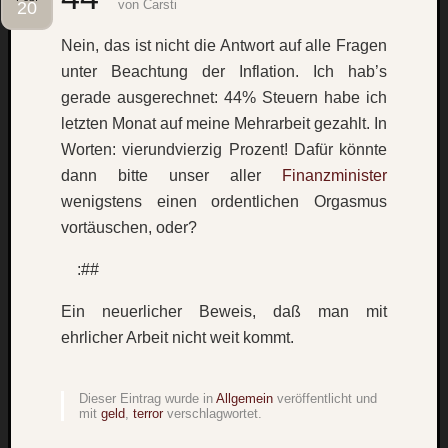
von
Carsti
20
Social
Nein, das ist nicht die Antwort auf alle Fragen
unter Beachtung der Inflation. Ich hab’s
gerade ausgerechnet: 44% Steuern habe ich
letzten Monat auf meine Mehrarbeit gezahlt. In
Worten: vierundvierzig Prozent! Dafür könnte
Neueste
dann bitte unser aller
Finanzminister
Beiträge
wenigstens einen ordentlichen Orgasmus
O
vortäuschen, oder?
tempor
:##
o
mores!
Ein neuerlicher Beweis, daß man mit
Laß
mich
ehrlicher Arbeit nicht weit kommt.
zählen
wie…
Dieser Eintrag wurde in
Allgemein
veröffentlicht und
blog
mit
geld
,
terror
verschlagwortet.
-
move