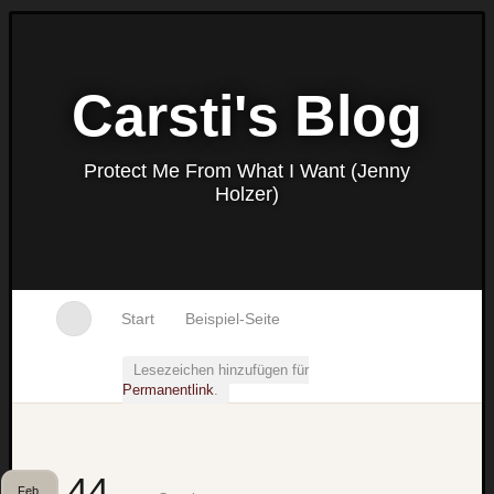
Carsti's Blog
Protect Me From What I Want (Jenny
Holzer)
Start
Beispiel-Seite
Lesezeichen hinzufügen für
Permanentlink
.
44
Feb.