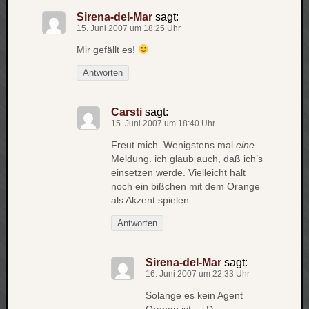
zu
Sirena-del-Mar
sagt:
Laß
15. Juni 2007 um 18:25 Uhr
mich
Mir gefällt es!
zählen
wie…
Antworten
Carsti
zu
Carsti
sagt:
blog
15. Juni 2007 um 18:40 Uhr
-
move
Freut mich. Wenigstens mal
eine
Rolle
Meldung.
ich glaub auch, daß ich’s
einsetzen werde. Vielleicht halt
zu
noch ein bißchen mit dem Orange
blog
als Akzent spielen…
-
move
Antworten
Sirena-del-Mar
sagt:
Schlagwö
16. Juni 2007 um 22:33 Uhr
Ägypten
Solange es kein Agent
Überwa