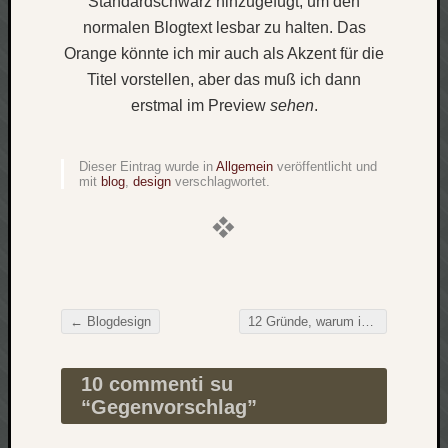
Standardschwarz
hinzugefügt, um den
Verlus
normalen Blogtext lesbar zu halten. Das
Die
Orange könnte ich mir auch als Akzent für die
Brück
Titel vorstellen, aber das muß ich dann
am
erstmal im Preview
sehen
.
Bach
Dieser Eintrag wurde in
Allgemein
veröffentlicht und
Neueste
mit
blog
,
design
verschlagwortet.
Kommen
Minijo
zu
Gleitze
Carsti
←
Blogdesign
12 Gründe, warum ich Safari ignorieren werde
zu
Beitragsnavigation
Laß
mich
10 commenti su
zählen
“
Gegenvorschlag
”
wie…
Carste