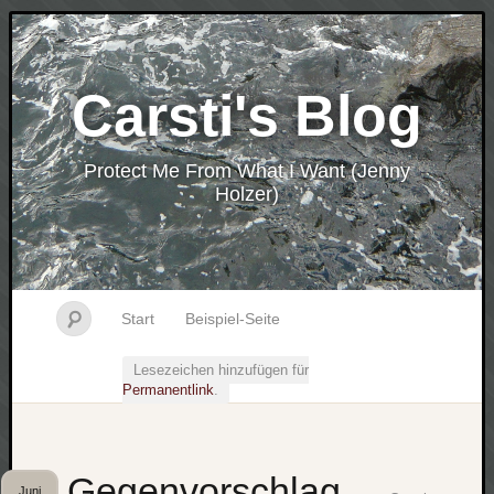
Carsti's Blog
Protect Me From What I Want (Jenny
Holzer)
Start
Beispiel-Seite
Lesezeichen hinzufügen für
Permanentlink
.
Gegenvorschlag
Juni