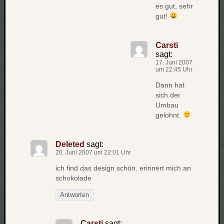
es gut, sehr
net
gut!
pda
politik
Carsti
rauchen
sagt:
reise
17. Juni 2007
rostock
um 22:45 Uhr
seattle
Dann hat
software
sich der
tauche
Umbau
terror
gelohnt.
tv
urlau
Deleted
sagt:
usability
20. Juni 2007 um 22:01 Uhr
usergroup
ich find das design schön. erinnert mich an
video
schokolade
vista
visualstudio
Antworten
wandern.
weihnacht
Carsti
sagt: