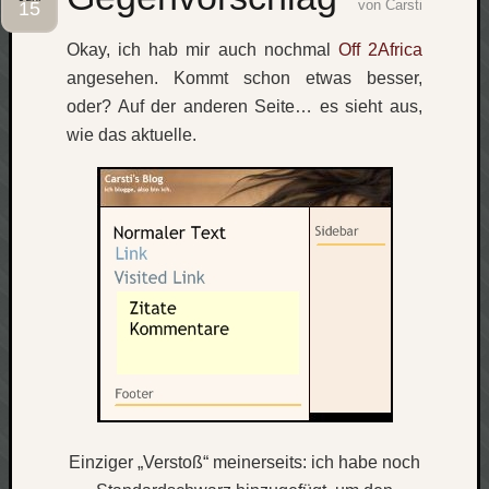
von
Carsti
15
Social
Okay, ich hab mir auch nochmal
Off 2Africa
angesehen. Kommt schon etwas besser,
oder? Auf der anderen Seite… es sieht aus,
wie das aktuelle.
Neueste
Beiträge
O
tempor
o
mores!
Laß
mich
zählen
wie…
blog
Einziger „Verstoß“ meinerseits: ich habe noch
-
move