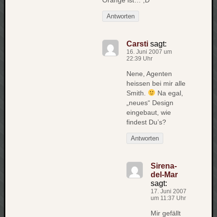
Orange ist… ;D
apple
Antworten
auto
blog
Carsti
sagt:
compute
16. Juni 2007 um
csharp
22:39 Uhr
essen
Nene, Agenten
flug
heissen bei mir alle
freizeit
Smith.
Na egal,
fun
„neues“ Design
eingebaut, wie
Geocachi
findest Du’s?
gesundhei
hardw
Antworten
i18n
iPhone
Sirena-
japan
del-Mar
kunst
sagt:
lebe
17. Juni 2007
um 11:37 Uhr
micros
Mir gefällt
musik