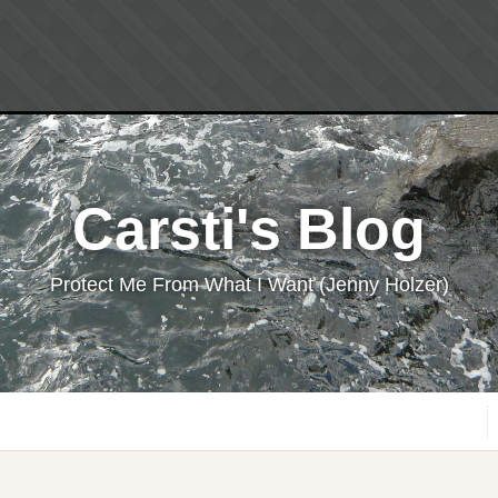
Carsti's Blog
Protect Me From What I Want (Jenny Holzer)