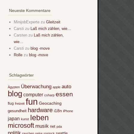
Neueste Kommentare
MinijobExperte
zu
Gleitzeit
Carsti
zu
Laß mich zählen, wie…
Carsten
zu
Laß mich zählen,
wie…
Carsti
zu
blog -move
Rolle
zu
blog -move
Schlagwörter
Überwachung
auto
Ägypten
apple
blog
essen
computer
csharp
fun
Geocaching
flug
freizeit
hardware
i18n
gesundheit
iPhone
leben
japan
kunst
microsoft
musik
net
pda
politik
seattle
rauchen
reise
rostock