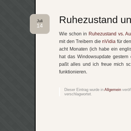
Ruhezustand un
Juli
14
Wie schon in
Ruhezustand vs. Au
mit den Treibern die
nVidia
für den
acht Monaten (ich habe ein engl
hat das Windowsupdate gestern e
paßt alles und ich freue mich s
funktionieren.
Dieser Eintrag wurde in
Allgemein
veröf
verschlagwortet.