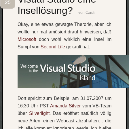
25
Insellösung?
Social
von
Carsti
Okay, eine etwas gewagte Therorie, aber ich
wollte nur mal amüsiert drauf hinweisen, daß
Microsoft
doch wohl wirklich eine Insel im
Sumpf von
Second Life
gekauft hat:
Neueste
Beiträge
O
tempor
o
mores!
Laß
mich
Dort spricht zum Beispiel am 31.07.2007 um
zählen
16:30 Uhr PST
Amanda Silver
vom VB-Team
wie…
über
Silverlight
. Das eröffnet natürlich völlig
blog
neue Arten, einen Webcast abzuhalten… die
-
ich alle komplett ignorieren werde. Ich bleibe
move