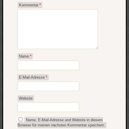
zu
Kommentar
*
Laß
mich
zählen
wie…
Carsti
zu
blog
-
Name
*
move
Rolle
zu
E-Mail-Adresse
*
blog
-
move
Website
Schlagwö
Name, E-Mail-Adresse und Website in diesem
Ägypten
Browser für meinen nächsten Kommentar speichern.
Überwa