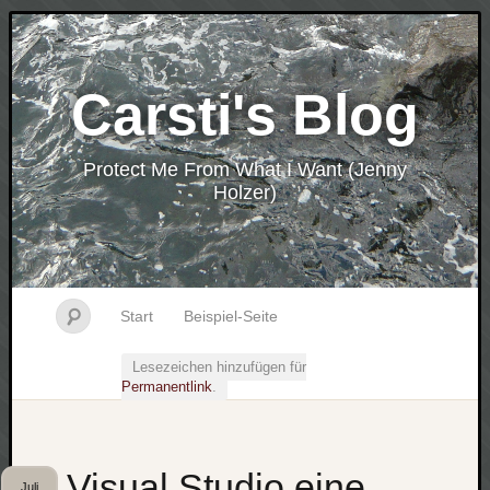
Carsti's Blog
Protect Me From What I Want (Jenny
Holzer)
Start
Beispiel-Seite
Lesezeichen hinzufügen für
Permanentlink
.
Visual Studio eine
Juli