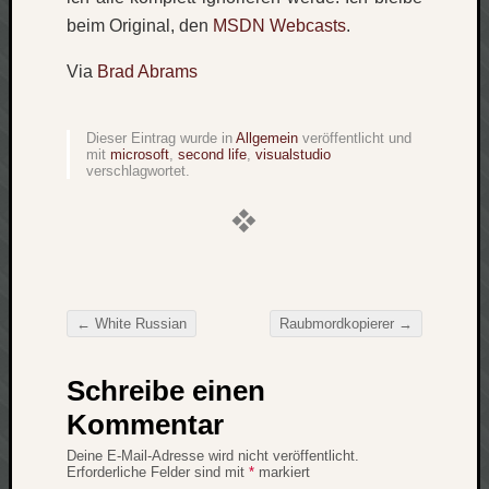
Verlus
beim Original, den
MSDN Webcasts
.
Die
Brück
Via
Brad Abrams
am
Bach
Dieser Eintrag wurde in
Allgemein
veröffentlicht und
mit
microsoft
,
second life
,
visualstudio
verschlagwortet.
Neueste
Kommen
Minijo
zu
Gleitze
←
White Russian
Raubmordkopierer
→
Carsti
Beitragsnavigation
zu
Laß
Schreibe einen
mich
Kommentar
zählen
wie…
Deine E-Mail-Adresse wird nicht veröffentlicht.
Erforderliche Felder sind mit
*
markiert
Carste