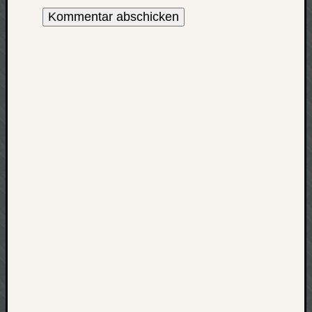
apple
auto
blog
compute
csharp
essen
flug
freizeit
fun
Geocachi
gesundhei
hardw
i18n
iPhone
japan
kunst
lebe
micros
musik