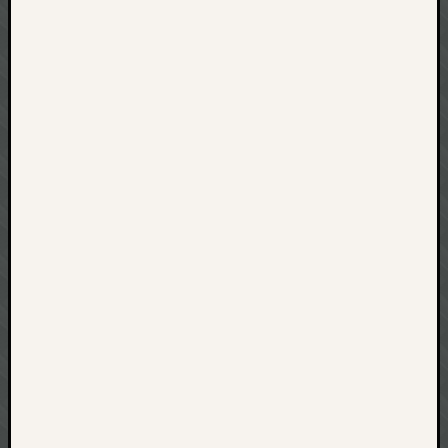
net
pda
politik
rauchen
reise
rostock
seattle
software
tauche
terror
tv
urlau
usability
usergroup
video
vista
visualstudio
wandern.
weihnacht