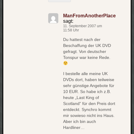
net
pda
ManFromAnotherPlace
politik
sagt:
11. September 2007 um
rauchen
11:58 Uhr
reise
Du hattest nach der
rostock
Beschaffung der UK DVD
seattle
gefragt. Von deutscher
software
Tonspur war keine Rede.
tauche
terror
I bestelle alle meine UK
tv
urlau
DVDs dort, haben teilweise
sehr günstige Angebote für
usability
10 EUR. So habe ich z.B.
usergroup
heute „Last King of
video
Scotland“ für den Preis dort
vista
entdeckt. Synchro kommt
visualstudio
mir sowieso nicht ins Haus.
Aber ich bin auch
wandern.
Hardliner…
weihnacht