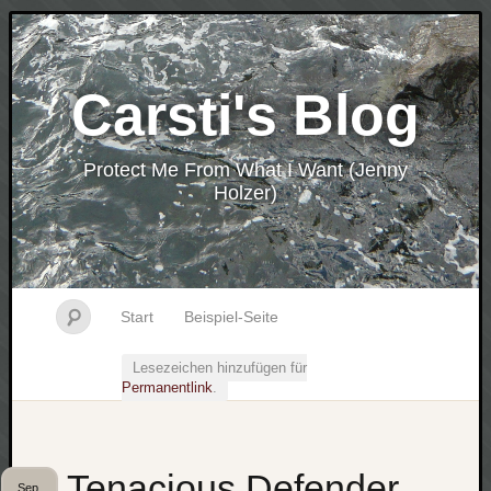
Carsti's Blog
Protect Me From What I Want (Jenny
Holzer)
Start
Beispiel-Seite
Lesezeichen hinzufügen für
Permanentlink
.
Tenacious Defender
Sep.