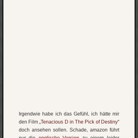
Verlus
Die
Brück
am
Bach
Neueste
Kommen
Minijo
zu
Gleitze
Carsti
zu
Laß
mich
Irgendwie habe ich das Gefühl, ich hätte mir
zählen
den Film „
Tenacious D in The Pick of Destiny
“
wie…
doch ansehen sollen. Schade, amazon führt
Carste
nur die
englische Version
zu einem leider