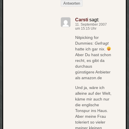
werbung
Antworten
wetter
window
Carsti
sagt:
wireless
wow
11. September 2007
um 15:15 Uhr
Nitpicking for
Dummies:
Gefragt
hatte ich gar nix.
Aber Du hast schon
recht, es gibt da
durchaus
günstigere Anbieter
als amazon.de
Und ja, wäre ich
alleine auf der Welt,
käme mir auch nur
die englische
Tonspur ins Haus.
Aber meine Frau
toleriert so vieler
meiner kleinen