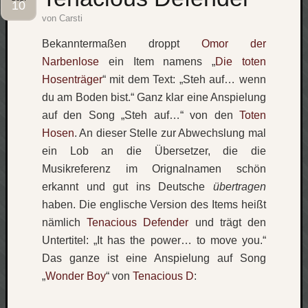
10
von
Carsti
Social
Bekanntermaßen droppt
Omor der
Narbenlose
ein Item namens „
Die toten
Hosenträger
“ mit dem Text: „Steh auf… wenn
du am Boden bist.“ Ganz klar eine Anspielung
Neueste
auf den Song „Steh auf…“ von den
Toten
Beiträge
Hosen
. An dieser Stelle zur Abwechslung mal
ein Lob an die Übersetzer, die die
O
Musikreferenz im Orignalnamen schön
tempor
o
erkannt und gut ins Deutsche
übertragen
mores!
haben. Die englische Version des Items heißt
Laß
nämlich
Tenacious Defender
und trägt den
mich
Untertitel: „It has the power… to move you.“
zählen
Das ganze ist eine Anspielung auf Song
wie…
„
Wonder Boy
“ von
Tenacious D
:
blog
-
move