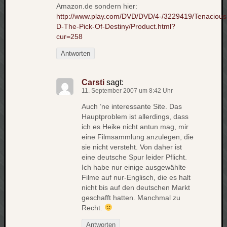
Amazon.de sondern hier:
apple
http://www.play.com/DVD/DVD/4-/3229419/Tenacious
auto
D-The-Pick-Of-Destiny/Product.html?
blog
cur=258
compute
Antworten
csharp
essen
Carsti
sagt:
flug
11. September 2007 um 8:42 Uhr
freizeit
fun
Auch ’ne interessante Site. Das
Hauptproblem ist allerdings, dass
Geocachi
ich es Heike nicht antun mag, mir
gesundhei
eine Filmsammlung anzulegen, die
hardw
sie nicht versteht. Von daher ist
i18n
eine deutsche Spur leider Pflicht.
iPhone
Ich habe nur einige ausgewählte
japan
Filme auf nur-Englisch, die es halt
nicht bis auf den deutschen Markt
kunst
lebe
geschafft hatten. Manchmal zu
Recht.
micros
Antworten
musik