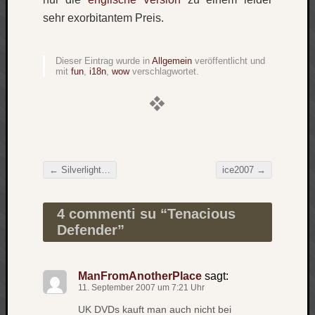
zu
sehr exorbitantem Preis.
Laß
mich
zählen
Dieser Eintrag wurde in
Allgemein
veröffentlicht und
wie…
mit
fun
,
i18n
,
wow
verschlagwortet.
Carsti
zu
blog
-
move
Rolle
←
Silverlight…
ice2007
→
zu
Beitragsnavigation
blog
-
4 commenti su “
Tenacious
move
Defender
”
Schlagwö
ManFromAnotherPlace
sagt:
11. September 2007 um 7:21 Uhr
Ägypten
UK DVDs kauft man auch nicht bei
Überwa