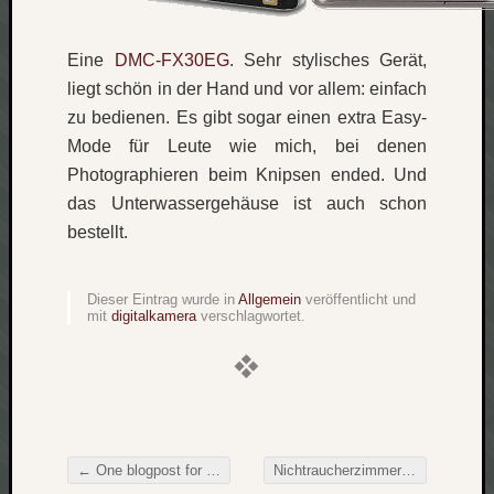
Verlus
Die
Eine
DMC-FX30EG
. Sehr stylisches Gerät,
Brück
liegt schön in der Hand und vor allem: einfach
am
zu bedienen. Es gibt sogar einen extra Easy-
Bach
Mode für Leute wie mich, bei denen
Photographieren beim Knipsen ended. Und
Neueste
das Unterwassergehäuse ist auch schon
Kommen
bestellt.
Minijo
zu
Dieser Eintrag wurde in
Allgemein
veröffentlicht und
Gleitze
mit
digitalkamera
verschlagwortet.
Carsti
zu
Laß
mich
zählen
wie…
←
One blogpost for Burma
Nichtraucherzimmer
→
Carste
Beitragsnavigation