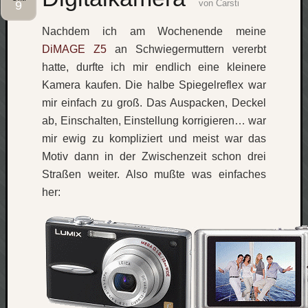
von
Carsti
9
Social
Nachdem ich am Wochenende meine
DiMAGE Z5
an Schwiegermuttern vererbt
hatte, durfte ich mir endlich eine kleinere
Kamera kaufen. Die halbe Spiegelreflex war
mir einfach zu groß. Das Auspacken, Deckel
Neueste
ab, Einschalten, Einstellung korrigieren… war
Beiträge
mir ewig zu kompliziert und meist war das
O
Motiv dann in der Zwischenzeit schon drei
tempor
Straßen weiter. Also mußte was einfaches
o
her:
mores!
Laß
mich
zählen
wie…
blog
-
move