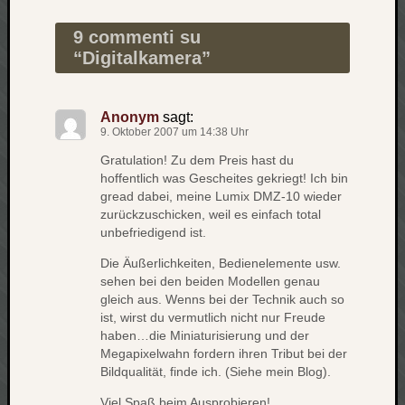
zu
Laß
9 commenti su
mich
“
Digitalkamera
”
zählen
wie…
Carsti
Anonym
sagt:
zu
9. Oktober 2007 um 14:38 Uhr
blog
Gratulation! Zu dem Preis hast du
-
hoffentlich was Gescheites gekriegt! Ich bin
move
gread dabei, meine Lumix DMZ-10 wieder
Rolle
zurückzuschicken, weil es einfach total
zu
unbefriedigend ist.
blog
Die Äußerlichkeiten, Bedienelemente usw.
-
sehen bei den beiden Modellen genau
move
gleich aus. Wenns bei der Technik auch so
ist, wirst du vermutlich nicht nur Freude
haben…die Miniaturisierung und der
Schlagwö
Megapixelwahn fordern ihren Tribut bei der
Bildqualität, finde ich. (Siehe mein Blog).
Ägypten
Überwa
Viel Spaß beim Ausprobieren!