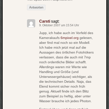
apple
Antworten
auto
blog
Carsti
sagt:
compute
9. Oktober 2007 um 15:54 Uhr
csharp
essen
Jupp, ich habe auch im Vorfeld des
Kamerakaufs
6mpixel.org
gelesen,
flug
aber find mal noch so ein Modell.
freizeit
Ich habe mich jetzt mal auf die
fun
Aussagen des örtlichen Fotohökers
Geocachi
verlassen, dass die auch mit 7mp
noch ordentliche Bilder schafft.
gesundhei
Allerdings waren mir Werte wie
hardw
Handling und Größe (und
i18n
Unterwssergehäuse) wichtiger, als
iPhone
die technischen Details. Naja, das
japan
Elend kommt sicher noch früh
genug. Aktuell finde ich den Blitz
kunst
lebe
zum Beispiel zu heftig, aber unter
Wasser brauche ich jedes Photon.
micros
musik