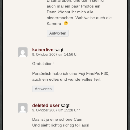
Erstmal üben, und dann stell ich
auch mal ein paar Photos ein.
net
Denn köonnt ihr mich alle
pda
niedermachen. Wahlweise auch die
politik
Kamera.
rauchen
reise
Antworten
rostock
seattle
kaiserfive
sagt:
software
9. Oktober 2007 um 14:56 Uhr
tauche
Gratulation!
terror
tv
Persönlich habe ich eine Fuji FinePix F30,
urlau
auch ein edles und wundervolles Teil.
usability
Antworten
usergroup
video
vista
deleted user
sagt:
9. Oktober 2007 um 15:28 Uhr
visualstudio
wandern.
Das ist ja eine schöne Cam!
weihnacht
Und sieht richtig richtig toll aus!