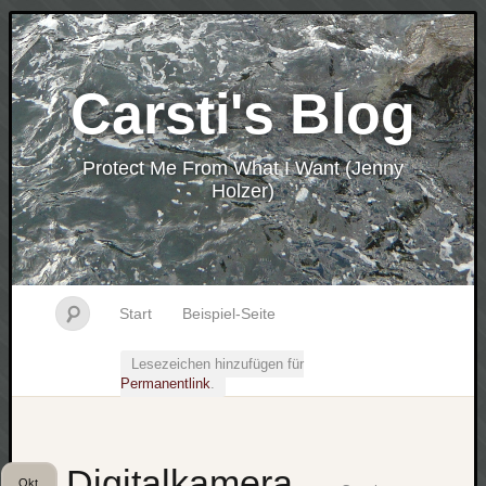
Carsti's Blog
Protect Me From What I Want (Jenny
Holzer)
Start
Beispiel-Seite
Lesezeichen hinzufügen für
Permanentlink
.
Digitalkamera
Okt.