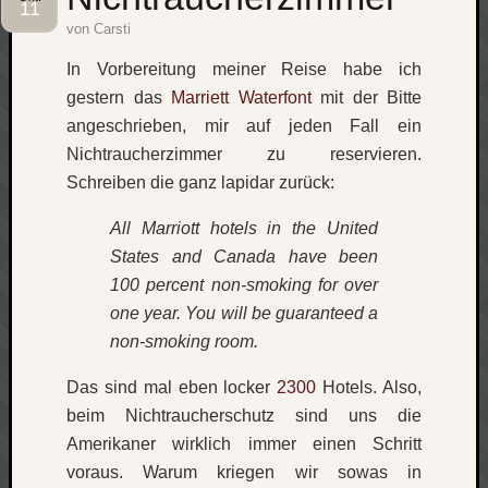
11
von
Carsti
Social
In Vorbereitung meiner Reise habe ich
gestern das
Marriett Waterfont
mit der Bitte
angeschrieben, mir auf jeden Fall ein
Nichtraucherzimmer zu reservieren.
Neueste
Schreiben die ganz lapidar zurück:
Beiträge
All Marriott hotels in the United
O
States and Canada have been
tempor
100 percent non-smoking for over
o
one year. You will be guaranteed a
mores!
non-smoking room.
Laß
mich
Das sind mal eben locker
2300
Hotels. Also,
zählen
wie…
beim Nichtraucherschutz sind uns die
blog
Amerikaner wirklich immer einen Schritt
-
voraus. Warum kriegen wir sowas in
move