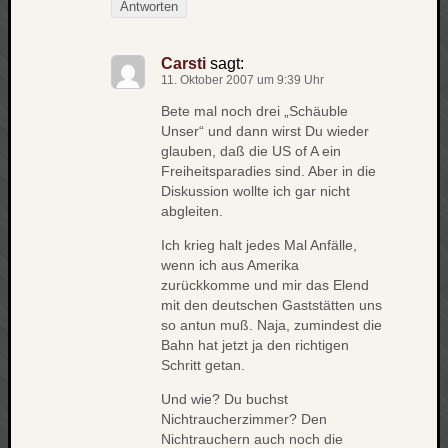
Antworten
net
pda
Carsti
sagt:
politik
11. Oktober 2007 um 9:39 Uhr
rauchen
Bete mal noch drei „Schäuble
reise
Unser“ und dann wirst Du wieder
rostock
glauben, daß die US of A ein
seattle
Freiheitsparadies sind.
Aber in die
software
Diskussion wollte ich gar nicht
tauche
abgleiten.
terror
Ich krieg halt jedes Mal Anfälle,
tv
urlau
wenn ich aus Amerika
zurückkomme und mir das Elend
usability
mit den deutschen Gaststätten uns
usergroup
so antun muß. Naja, zumindest die
video
Bahn hat jetzt ja den richtigen
vista
Schritt getan.
visualstudio
Und wie? Du buchst
wandern.
Nichtraucherzimmer? Den
weihnacht
Nichtrauchern auch noch die