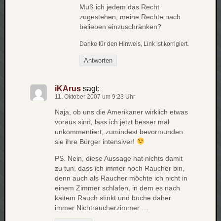
Muß ich jedem das Recht
apple
zugestehen, meine Rechte nach
auto
belieben einzuschränken?
blog
Danke für den Hinweis, Link ist korrigiert.
compute
csharp
Antworten
essen
flug
iKArus
sagt:
freizeit
11. Oktober 2007 um 9:23 Uhr
fun
Naja, ob uns die Amerikaner wirklich etwas
Geocachi
voraus sind, lass ich jetzt besser mal
gesundhei
unkommentiert, zumindest bevormunden
hardw
sie ihre Bürger intensiver!
i18n
PS. Nein, diese Aussage hat nichts damit
iPhone
zu tun, dass ich immer noch Raucher bin,
japan
denn auch als Raucher möchte ich nicht in
kunst
einem Zimmer schlafen, in dem es nach
lebe
kaltem Rauch stinkt und buche daher
micros
immer Nichtraucherzimmer …
musik