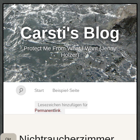
Carsti's Blog
Protect Me From What I Want (Jenny
Holzer)
Start
Beispiel-Seite
Lesezeichen hinzufügen für
Permanentlink
.
Nichtraucherzimmer
Okt.