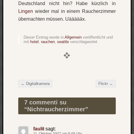
Deutschland nicht hin? Habe kürzlich in
Verlus
Lingen
wieder mal in einem Raucherzimmer
Die
übernachten müssen. Uäääääx.
Brück
am
Bach
Dieser Eintrag wurde in
Allgemein
veröffentlicht und
mit
hotel
,
rauchen
,
seattle
verschlagwortet.
Neueste
Kommen
Minijo
zu
←
Digitalkamera
Flickr
→
Gleitze
Beitragsnavigation
Carsti
zu
7 commenti su
Laß
“
Nichtraucherzimmer
”
mich
zählen
wie…
faulit
sagt:
Carste
11. Oktober 2007 um 8:48 Uhr