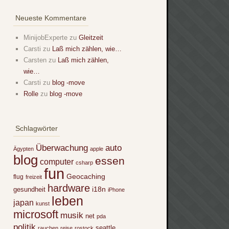
Neueste Kommentare
MinijobExperte
zu
Gleitzeit
Carsti
zu
Laß mich zählen, wie…
Carsten
zu
Laß mich zählen,
wie…
Carsti
zu
blog -move
Rolle
zu
blog -move
Schlagwörter
Überwachung
auto
Ägypten
apple
blog
essen
computer
csharp
fun
Geocaching
flug
freizeit
hardware
i18n
gesundheit
iPhone
leben
japan
kunst
microsoft
musik
net
pda
politik
seattle
rauchen
reise
rostock