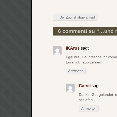
←
Der Zug ist abgefahren!
Beitragsnavigation
6 commenti su “
…und n
iKArus
sagt:
Egal wie, Hauptsache ihr komm
Eurem Urlaub zehren!
Antworten
Carsti
sagt:
Danke! Gut gelandet, 
schlafen…
Antworten