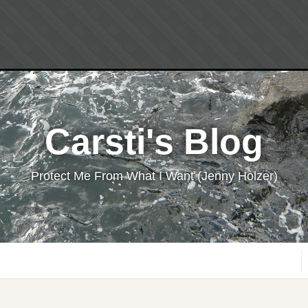
Carsti's Blog
Protect Me From What I Want (Jenny Holzer)