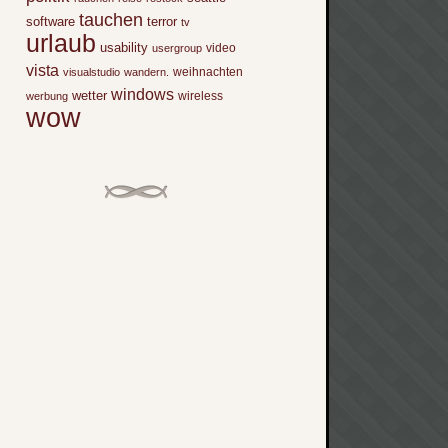
tauchen
software
terror
tv
urlaub
usability
video
usergroup
vista
weihnachten
visualstudio
wandern.
windows
wetter
wireless
werbung
wow