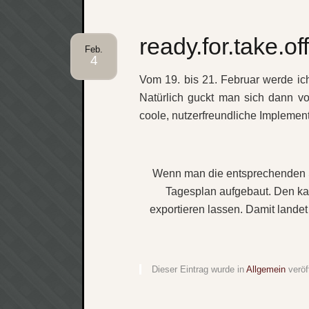
ready.for.take.off
Feb.
4
Vom 19. bis 21. Februar werde i
Natürlich guckt man sich dann v
coole, nutzerfreundliche Implement
Wenn man die entsprechenden Se
Tagesplan aufgebaut. Den ka
exportieren lassen. Damit lande
Dieser Eintrag wurde in
Allgemein
veröf