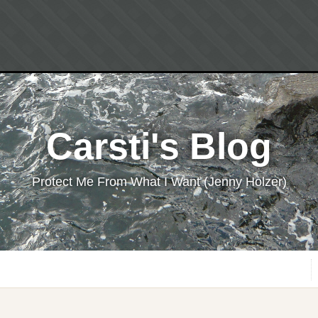
Carsti's Blog
Protect Me From What I Want (Jenny Holzer)