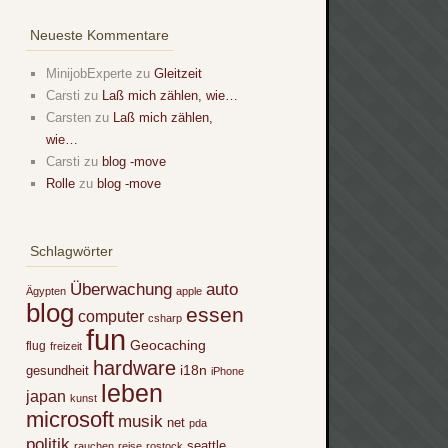
Neueste Kommentare
MinijobExperte
zu
Gleitzeit
Carsti
zu
Laß mich zählen, wie…
Carsten
zu
Laß mich zählen,
wie…
Carsti
zu
blog -move
Rolle
zu
blog -move
Schlagwörter
Überwachung
auto
Ägypten
apple
blog
essen
computer
csharp
fun
Geocaching
flug
freizeit
hardware
i18n
gesundheit
iPhone
leben
japan
kunst
microsoft
musik
net
pda
politik
seattle
rauchen
reise
rostock