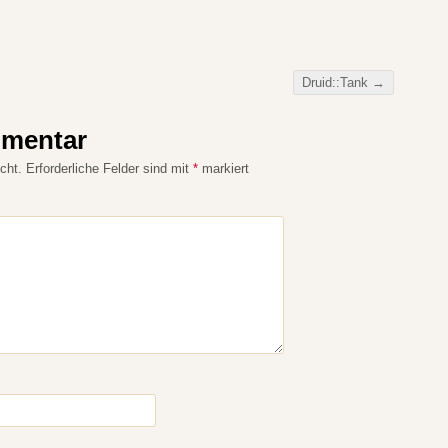
Druid::Tank
→
mmentar
cht.
Erforderliche Felder sind mit
*
markiert