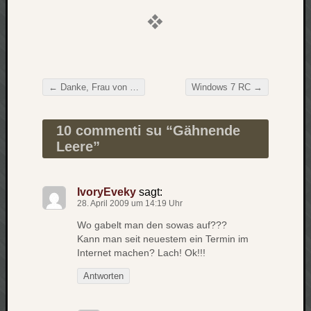
Verlus
Die
Brück
am
Bach
←
Danke, Frau von der Leyen!
Windows 7 RC
→
Beitragsnavigation
Neueste
10 commenti su “
Gähnende
Kommen
Leere
”
Minijo
zu
IvoryEveky
sagt:
Gleitze
28. April 2009 um 14:19 Uhr
Carsti
Wo gabelt man den sowas auf???
zu
Kann man seit neuestem ein Termin im
Laß
Internet machen? Lach! Ok!!!
mich
zählen
Antworten
wie…
Carste