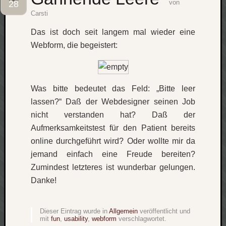
von
28
Carsti
Social
Das ist doch seit langem mal wieder eine
Webform, die begeistert:
Neueste
Was bitte bedeutet das Feld: „Bitte leer
Beiträge
lassen?“ Daß der Webdesigner seinen Job
O
nicht verstanden hat? Daß der
tempor
Aufmerksamkeitstest für den Patient bereits
o
online durchgeführt wird? Oder wollte mir da
mores!
jemand einfach eine Freude bereiten?
Laß
Zumindest letzteres ist wunderbar gelungen.
mich
Danke!
zählen
wie…
blog
Dieser Eintrag wurde in
Allgemein
veröffentlicht und
-
mit
fun
,
usability
,
webform
verschlagwortet.
move