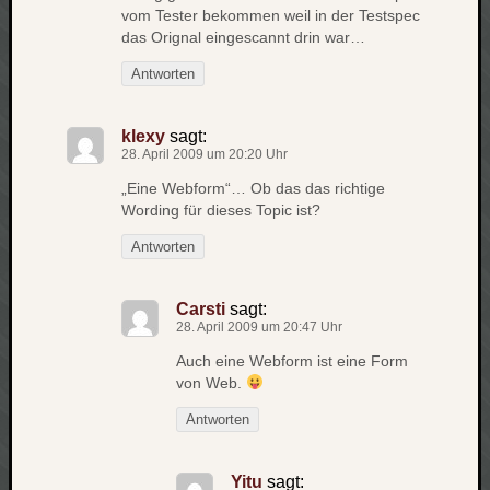
vom Tester bekommen weil in der Testspec
net
das Orignal eingescannt drin war…
pda
politik
Antworten
rauchen
reise
klexy
sagt:
rostock
28. April 2009 um 20:20 Uhr
seattle
„Eine Webform“… Ob das das richtige
software
Wording für dieses Topic ist?
tauche
terror
Antworten
tv
urlau
Carsti
sagt:
usability
28. April 2009 um 20:47 Uhr
usergroup
Auch eine Webform ist eine Form
video
von Web.
vista
Antworten
visualstudio
wandern.
weihnacht
Yitu
sagt: