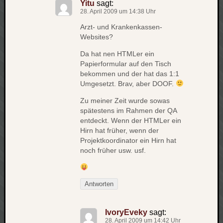
Yitu
sagt:
zu
28. April 2009 um 14:38 Uhr
Laß
mich
Arzt- und Krankenkassen-
Websites?
zählen
wie…
Da hat nen HTMLer ein
Carsti
Papierformular auf den Tisch
zu
bekommen und der hat das 1:1
blog
Umgesetzt. Brav, aber DOOF.
-
Zu meiner Zeit wurde sowas
move
spätestens im Rahmen der QA
Rolle
entdeckt. Wenn der HTMLer ein
zu
Hirn hat früher, wenn der
blog
Projektkoordinator ein Hirn hat
-
noch früher usw. usf.
move
Antworten
Schlagwö
Ägypten
IvoryEveky
sagt:
Überwa
28. April 2009 um 14:42 Uhr