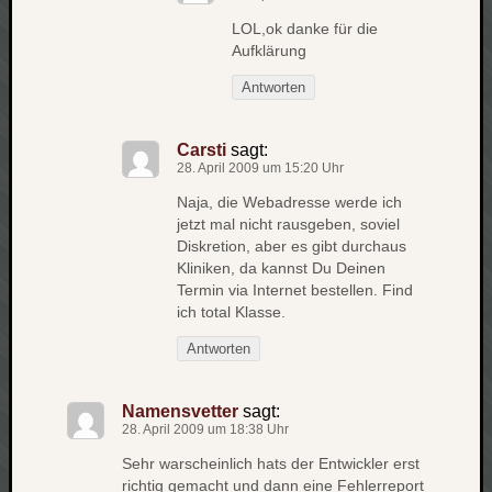
apple
LOL,ok danke für die
auto
Aufklärung
blog
Antworten
compute
csharp
essen
Carsti
sagt:
28. April 2009 um 15:20 Uhr
flug
Naja, die Webadresse werde ich
freizeit
fun
jetzt mal nicht rausgeben, soviel
Diskretion, aber es gibt durchaus
Geocachi
Kliniken, da kannst Du Deinen
gesundhei
Termin via Internet bestellen. Find
hardw
ich total Klasse.
i18n
Antworten
iPhone
japan
Namensvetter
sagt:
kunst
lebe
28. April 2009 um 18:38 Uhr
micros
Sehr warscheinlich hats der Entwickler erst
richtig gemacht und dann eine Fehlerreport
musik