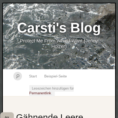
Carsti's Blog
Protect Me From What I Want (Jenny
Holzer)
Start
Beispiel-Seite
Lesezeichen hinzufügen für
Permanentlink
.
Gähnende Leere
Apr.