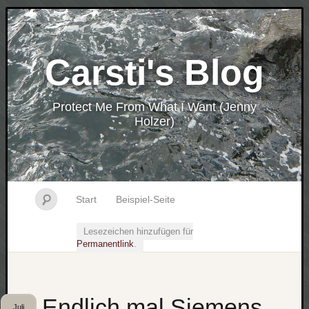
Carsti's Blog
Protect Me From What I Want (Jenny
Holzer)
Start
Beispiel-Seite
Lesezeichen hinzufügen für
Permanentlink
.
Endlich mal Siemens
Juli