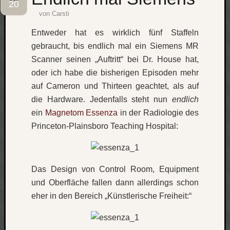
20
von
Carsti
Social
Entweder hat es wirklich fünf Staffeln
gebraucht, bis endlich mal ein Siemens MR
Scanner seinen „Auftritt“ bei Dr. House hat,
oder ich habe die bisherigen Episoden mehr
Neueste
auf Cameron und Thirteen geachtet, als auf
Beiträge
die Hardware. Jedenfalls steht nun
endlich
ein
Magnetom Essenza
in der Radiologie des
O
Princeton-Plainsboro Teaching Hospital:
tempor
o
mores!
Laß
Das Design von Control Room, Equipment
mich
und Oberfläche fallen dann allerdings schon
zählen
wie…
eher in den Bereich „Künstlerische Freiheit:“
blog
-
move