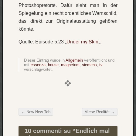
zu
Photoshopretorte. Dafür sieht man in der
Laß
Spiegelung ein recht ordentliches Warnschild,
mich
das direkt zur Originalaustattung gehören
zählen
könnte.
wie…
Carsti
Quelle: Episode 5.23 „
Under my Skin
„.
zu
blog
-
Dieser Eintrag wurde in
Allgemein
veröffentlicht und
move
mit
essenza
,
house
,
magnetom
,
siemens
,
tv
Rolle
verschlagwortet.
zu
blog
-
move
←
New New Tab
Miese Realität
→
Beitragsnavigation
Schlagwö
Ägypten
10 commenti su “
Endlich mal
Überwa