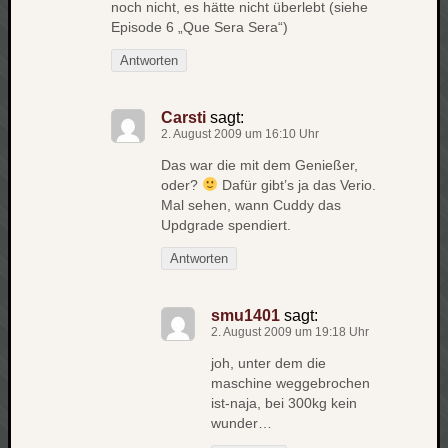
noch nicht, es hätte nicht überlebt (siehe
net
Episode 6 „Que Sera Sera“)
pda
Antworten
politik
rauchen
reise
Carsti
sagt:
2. August 2009 um 16:10 Uhr
rostock
seattle
Das war die mit dem Genießer,
software
oder?
Dafür gibt’s ja das Verio.
tauche
Mal sehen, wann Cuddy das
terror
Updgrade spendiert.
tv
Antworten
urlau
usability
smu1401
sagt:
usergroup
2. August 2009 um 19:18 Uhr
video
vista
joh, unter dem die
maschine weggebrochen
visualstudio
ist-naja, bei 300kg kein
wandern.
wunder…
weihnacht