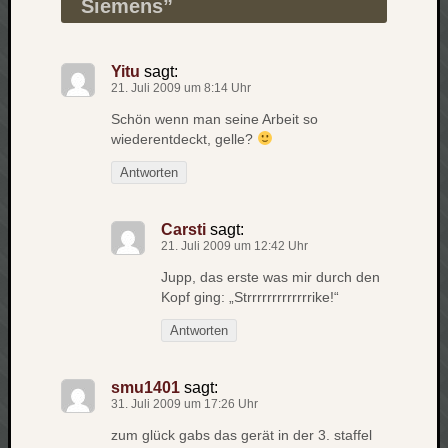
Siemens
”
apple
auto
blog
Yitu
sagt:
21. Juli 2009 um 8:14 Uhr
compute
csharp
Schön wenn man seine Arbeit so
essen
wiederentdeckt, gelle?
flug
Antworten
freizeit
fun
Carsti
sagt:
Geocachi
21. Juli 2009 um 12:42 Uhr
gesundhei
hardw
Jupp, das erste was mir durch den
Kopf ging: „Strrrrrrrrrrrrrike!“
i18n
iPhone
Antworten
japan
kunst
smu1401
sagt:
lebe
31. Juli 2009 um 17:26 Uhr
micros
zum glück gabs das gerät in der 3. staffel
musik