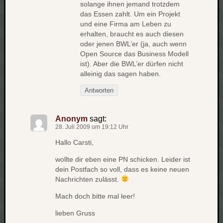
solange ihnen jemand trotzdem
net
das Essen zahlt. Um ein Projekt
pda
und eine Firma am Leben zu
politik
erhalten, braucht es auch diesen
oder jenen BWL’er (ja, auch wenn
rauchen
Open Source das Business Modell
reise
ist). Aber die BWL’er dürfen nicht
rostock
alleinig das sagen haben.
seattle
software
Antworten
tauche
terror
Anonym
sagt:
tv
28. Juli 2009 um 19:12 Uhr
urlau
Hallo Carsti,
usability
usergroup
wollte dir eben eine PN schicken. Leider ist
video
dein Postfach so voll, dass es keine neuen
vista
Nachrichten zulässt.
visualstudio
Mach doch bitte mal leer!
wandern.
lieben Gruss
weihnacht