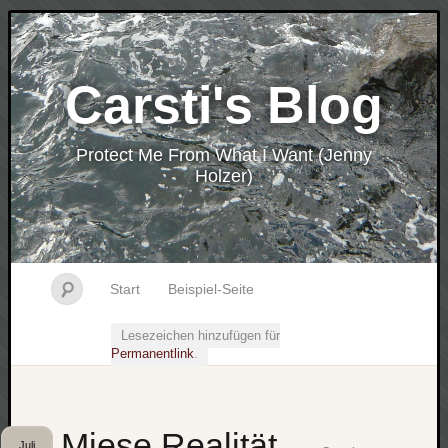
Carsti's Blog
Protect Me From What I Want (Jenny
Holzer)
Start
Beispiel-Seite
Lesezeichen hinzufügen für
Permanentlink
.
Miese Realität
Juli