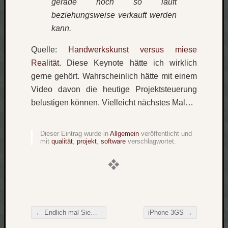
gerade noch so läuft
Verlus
beziehungsweise verkauft werden
Die
kann.
Brück
am
Quelle:
Handwerkskunst versus miese
Bach
Realität
. Diese Keynote hätte ich wirklich
gerne gehört. Wahrscheinlich hätte mit einem
Video davon die heutige Projektsteuerung
Neueste
Kommen
belustigen können. Vielleicht nächstes Mal…
Minijo
zu
Dieser Eintrag wurde in
Allgemein
veröffentlicht und
mit
qualität
,
projekt
,
software
verschlagwortet.
Gleitze
Carsti
zu
Laß
mich
zählen
wie…
←
Endlich mal Siemens
iPhone 3GS
→
Beitragsnavigation
Carste