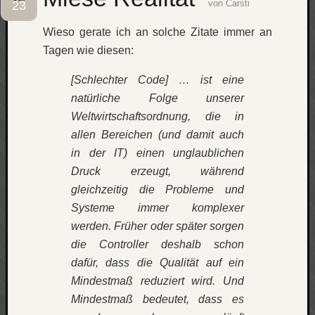
von
Carsti
23
Social
Wieso gerate ich an solche Zitate immer an
Tagen wie diesen:
[Schlechter Code] … ist eine
natürliche Folge unserer
Weltwirtschaftsordnung, die in
Neueste
Beiträge
allen Bereichen (und damit auch
in der IT) einen unglaublichen
O
Druck erzeugt, während
tempor
gleichzeitig die Probleme und
o
mores!
Systeme immer komplexer
Laß
werden. Früher oder später sorgen
mich
die Controller deshalb schon
zählen
dafür, dass die Qualität auf ein
wie…
Mindestmaß reduziert wird. Und
blog
-
Mindestmaß bedeutet, dass es
move