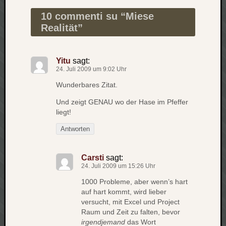
zu
10 commenti su “
Miese
Laß
Realität
”
mich
zählen
wie…
Carsti
Yitu
sagt:
24. Juli 2009 um 9:02 Uhr
zu
blog
Wunderbares Zitat.
-
Und zeigt GENAU wo der Hase im Pfeffer
move
liegt!
Rolle
zu
Antworten
blog
-
Carsti
sagt:
move
24. Juli 2009 um 15:26 Uhr
1000 Probleme, aber wenn’s hart
auf hart kommt, wird lieber
Schlagwö
versucht, mit Excel und Project
Raum und Zeit zu falten, bevor
Ägypten
irgendjemand
das Wort
Überwa