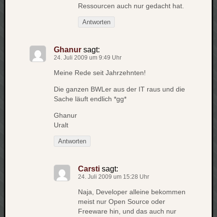
Ressourcen auch nur gedacht hat.
apple
auto
Antworten
blog
compute
Ghanur
sagt:
csharp
24. Juli 2009 um 9:49 Uhr
essen
Meine Rede seit Jahrzehnten!
flug
Die ganzen BWLer aus der IT raus und die
freizeit
fun
Sache läuft endlich *gg*
Geocachi
Ghanur
gesundhei
Uralt
hardw
Antworten
i18n
iPhone
Carsti
sagt:
japan
24. Juli 2009 um 15:28 Uhr
kunst
lebe
Naja, Developer alleine bekommen
meist nur Open Source oder
micros
Freeware hin, und das auch nur
musik