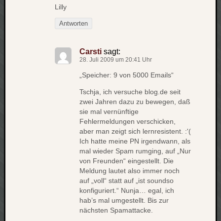
werbung
Lilly
wetter
window
Antworten
wireless
wow
Carsti
sagt:
28. Juli 2009 um 20:41 Uhr
„Speicher: 9 von 5000 Emails“
Tschja, ich versuche blog.de seit
zwei Jahren dazu zu bewegen, daß
sie mal vernünftige
Fehlermeldungen verschicken,
aber man zeigt sich lernresistent. :'(
Ich hatte meine PN irgendwann, als
mal wieder Spam rumging, auf „Nur
von Freunden“ eingestellt. Die
Meldung lautet also immer noch
auf „voll“ statt auf „ist soundso
konfiguriert.“ Nunja… egal, ich
hab’s mal umgestellt. Bis zur
nächsten Spamattacke.