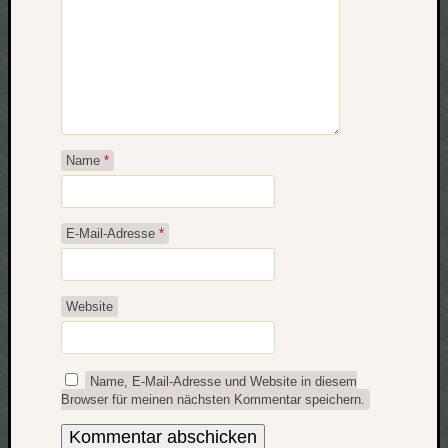
zu
Laß
mich
zählen
wie…
Carsti
zu
Name
*
blog
-
move
Rolle
E-Mail-Adresse
*
zu
blog
-
Website
move
Name, E-Mail-Adresse und Website in diesem
Schlagwö
Browser für meinen nächsten Kommentar speichern.
Ägypten
Überwa