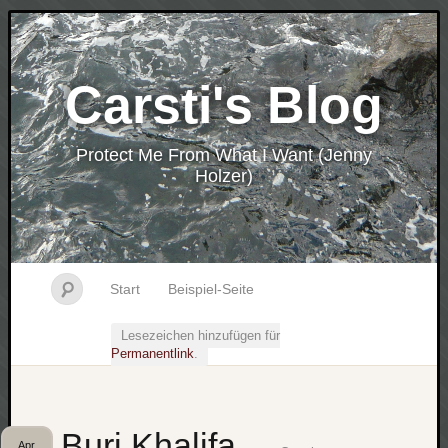
Carsti's Blog
Protect Me From What I Want (Jenny
Holzer)
Start
Beispiel-Seite
Lesezeichen hinzufügen für
Permanentlink
.
Burj Khalifa
Apr.