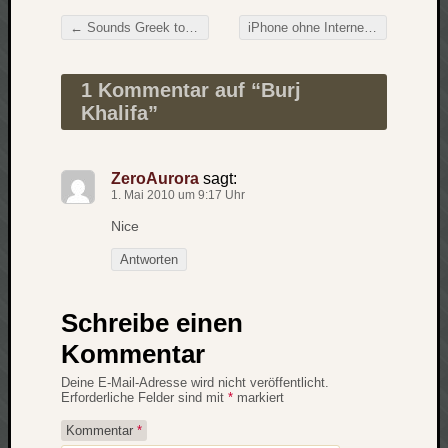
Verlus
←
Sounds Greek to Me
iPhone ohne Internet
→
Die
Beitragsnavigation
Brück
am
1 Kommentar auf “
Burj
Bach
Khalifa
”
Neueste
ZeroAurora
sagt:
1. Mai 2010 um 9:17 Uhr
Kommen
Nice
Minijo
zu
Antworten
Gleitze
Carsti
Schreibe einen
zu
Laß
Kommentar
mich
Deine E-Mail-Adresse wird nicht veröffentlicht.
zählen
Erforderliche Felder sind mit
*
markiert
wie…
Kommentar
*
Carste