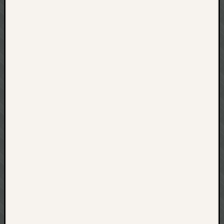
net
pda
politik
rauchen
reise
rostock
seattle
software
tauche
terror
tv
urlau
usability
usergroup
video
vista
visualstudio
wandern.
weihnacht