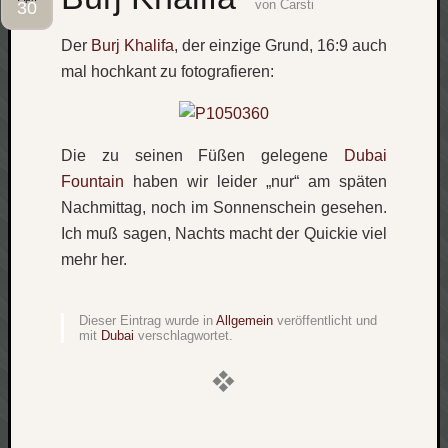
von
Carsti
30
Social
Der
Burj Khalifa
, der einzige Grund, 16:9 auch
mal hochkant zu fotografieren:
Die zu seinen Füßen gelegene
Dubai
Neueste
Fountain
haben wir leider „nur“ am späten
Beiträge
Nachmittag, noch im Sonnenschein gesehen.
O
Ich muß sagen, Nachts macht der Quickie viel
tempor
mehr her.
o
mores!
Laß
Dieser Eintrag wurde in
Allgemein
veröffentlicht und
mit
Dubai
verschlagwortet.
mich
zählen
wie…
blog
-
move