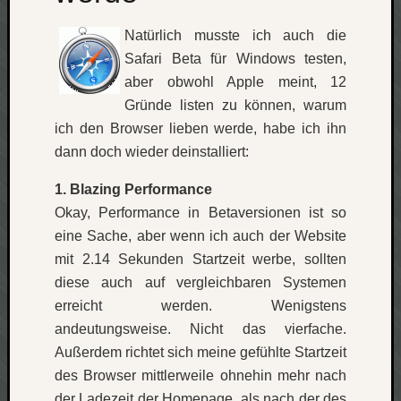
apple
Natürlich musste ich auch die
auto
blog
Safari Beta für Windows testen,
aber obwohl Apple meint, 12
compute
Gründe listen zu können, warum
csharp
essen
ich den Browser lieben werde, habe ich ihn
flug
dann doch wieder deinstalliert:
freizeit
fun
1. Blazing Performance
Geocachi
Okay, Performance in Betaversionen ist so
gesundhei
eine Sache, aber wenn ich auch der Website
hardw
mit 2.14 Sekunden Startzeit werbe, sollten
i18n
diese auch auf vergleichbaren Systemen
iPhone
erreicht werden. Wenigstens
japan
andeutungsweise. Nicht das vierfache.
kunst
lebe
Außerdem richtet sich meine gefühlte Startzeit
micros
des Browser mittlerweile ohnehin mehr nach
der Ladezeit der Homepage, als nach der des
musik