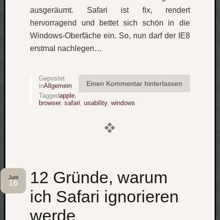
zu
ausgeräumt. Safari ist fix, rendert
Laß
hervorragend und bettet sich schön in die
mich
Windows-Oberfäche ein. So, nun darf der IE8
zählen
wie…
erstmal nachlegen…
Carsti
zu
Gepostet
blog
Einen Kommentar hinterlassen
in
Allgemein
-
Tagged
apple
,
move
browser
,
safari
,
usability
,
windows
Rolle
zu
blog
-
move
12 Gründe, warum
Juni
16
Schlagwö
ich Safari ignorieren
Ägypten
werde
Überwa