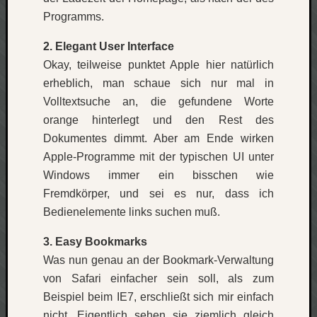
Programms.
net
pda
2. Elegant User Interface
politik
Okay, teilweise punktet Apple hier natürlich
rauchen
reise
erheblich, man schaue sich nur mal in
rostock
Volltextsuche an, die gefundene Worte
seattle
orange hinterlegt und den Rest des
software
Dokumentes dimmt. Aber am Ende wirken
tauche
Apple-Programme mit der typischen UI unter
terror
Windows immer ein bisschen wie
tv
urlau
Fremdkörper, und sei es nur, dass ich
usability
Bedienelemente links suchen muß.
usergroup
video
3. Easy Bookmarks
vista
Was nun genau an der Bookmark-Verwaltung
visualstudio
von Safari einfacher sein soll, als zum
wandern.
Beispiel beim IE7, erschließt sich mir einfach
weihnacht
nicht. Eigentlich sehen sie ziemlich gleich