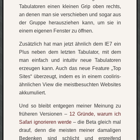
Tabulatoren einen kleinen Grip oben rechts,
Verlus
Die
an denen man sie verschieben und sogar aus
Brück
der Gruppe herausziehen kann, um sie in
am
einem eigenen Fenster zu öffnen.
Bach
Zusätzlich hat man jetzt ähnlich dem IE7 ein
Plus neben dem letzten Tabulator, mit dem
Neueste
man einfach und intuitiv neue Tabulatoren
Kommen
erzeugen kann. Auch das neue Feature „Top
Minijo
Sites“ überzeugt, indem es in einem cooliris-
zu
ähnlichen View die meistbesuchten Websites
Gleitze
akkumuliert.
Carsti
zu
Und so bleibt entgegen meiner Meinung zu
Laß
früheren Versionen –
12 Gründe, warum ich
mich
Safari ignorieren werde
– die Beta gleich mal
zählen
wie…
drauf, denn die meisten meiner damaligen
Carste
Bedenken sind schlicht und ergreifend