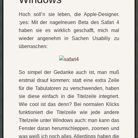
Social
Hoch soll’n sie leben, die Apple-Designer.
:yes: Mit der nagelneuen Beta des Safari 4
haben sie es wirklich geschafft, mich mal
wieder angenehm in Sachen Usabiliy zu
überraschen:
Neueste
Beiträge
O
So simpel der Gedanke auch ist, man muß
tempor
erstmal drauf kommen: statt eine extra Zeile
o
für die Tabulatoren zu verschwenden, haben
mores!
sie diese einfach in die Titelzeile integriert.
Laß
mich
Wie cool ist das denn? Bei normalen Klicks
zählen
funktioniert die Titelzeile wie jede andere
wie…
Titelzeile unter Windows auch: man kann das
blog
Fenster daran herumschleppen, zoomen und
-
was weiß ich noch alles. Allerdings haben die
move