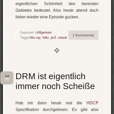
zu
eigentlichen Schönheit des bereisten
Laß
Gebietes bedeutet. Also heute abend doch
mich
lieber wieder eine Episode gucken.
zählen
wie…
Carsti
Gepostet in
Allgemein
1 Kommentar
zu
Tagged
blu ray
,
hdtv
,
ps3
,
urlaub
blog
-
move
Rolle
zu
blog
DRM ist eigentlich
-
Juli
30
move
immer noch Scheiße
Schlagwö
Hab mir dann heute mal die
HDCP
Ägypten
Spezifikation durchgelesen. Es gibt also
Überwa