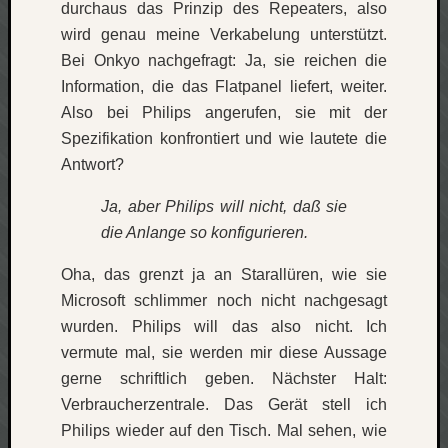
durchaus das Prinzip des Repeaters, also
apple
wird genau meine Verkabelung unterstützt.
auto
blog
Bei Onkyo nachgefragt: Ja, sie reichen die
Information, die das Flatpanel liefert, weiter.
compute
Also bei Philips angerufen, sie mit der
csharp
essen
Spezifikation konfrontiert und wie lautete die
Antwort?
flug
freizeit
fun
Ja, aber Philips will nicht, daß sie
die Anlange so konfigurieren.
Geocachi
gesundhei
Oha, das grenzt ja an Starallüren, wie sie
hardw
Microsoft schlimmer noch nicht nachgesagt
i18n
wurden. Philips will das also nicht. Ich
iPhone
japan
vermute mal, sie werden mir diese Aussage
kunst
gerne schriftlich geben. Nächster Halt:
lebe
Verbraucherzentrale. Das Gerät stell ich
micros
Philips wieder auf den Tisch. Mal sehen, wie
musik