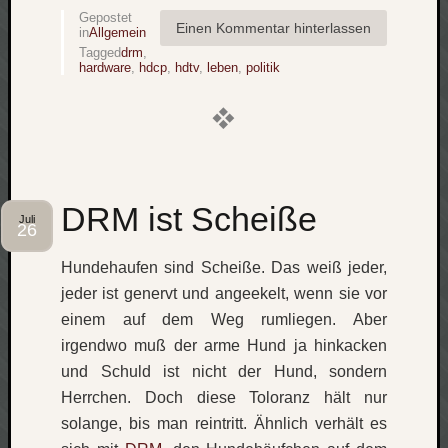
werbung
Gepostet
wetter
Einen Kommentar hinterlassen
in
Allgemein
window
Tagged
drm
,
hardware
,
hdcp
,
hdtv
,
leben
,
politik
wireless
wow
DRM ist Scheiße
Juli
26
Hundehaufen sind Scheiße. Das weiß jeder,
jeder ist genervt und angeekelt, wenn sie vor
einem auf dem Weg rumliegen. Aber
irgendwo muß der arme Hund ja hinkacken
und Schuld ist nicht der Hund, sondern
Herrchen. Doch diese Toloranz hält nur
solange, bis man reintritt. Ähnlich verhält es