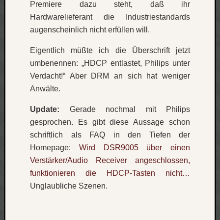
Premiere dazu steht, daß ihr
net
Hardwarelieferant die Industriestandards
pda
augenscheinlich nicht erfüllen will.
politik
rauchen
Eigentlich müßte ich die Überschrift jetzt
reise
umbenennen: „HDCP entlastet, Philips unter
rostock
Verdacht!“ Aber DRM an sich hat weniger
seattle
software
Anwälte.
tauche
Update:
Gerade nochmal mit Philips
terror
gesprochen. Es gibt diese Aussage schon
tv
urlau
schriftlich als FAQ in den Tiefen der
usability
Homepage:
Wird DSR9005 über einen
usergroup
Verstärker/Audio Receiver angeschlossen,
video
funktionieren die HDCP-Tasten nicht…
vista
Unglaubliche Szenen.
visualstudio
wandern.
weihnacht