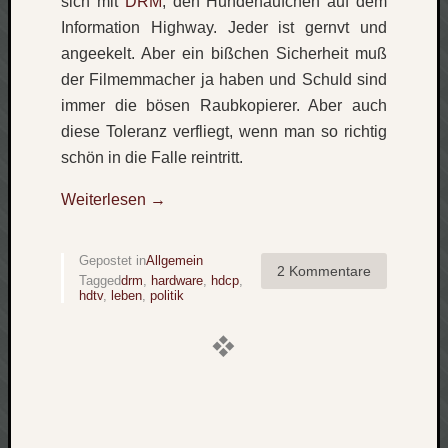
sich mit
DRM
, den Hundehäufchen auf dem
Information Highway. Jeder ist gernvt und
angeekelt. Aber ein bißchen Sicherheit muß
der Filmemmacher ja haben und Schuld sind
immer die bösen Raubkopierer. Aber auch
diese Toleranz verfliegt, wenn man so richtig
schön in die Falle reintritt.
Weiterlesen
→
Gepostet in
Allgemein
2 Kommentare
Tagged
drm
,
hardware
,
hdcp
,
hdtv
,
leben
,
politik