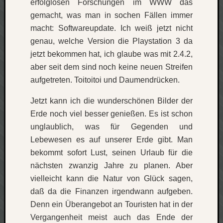
erfolglosen Forschungen im WWW das
Verlus
gemacht, was man in sochen Fällen immer
Die
macht: Softwareupdate. Ich weiß jetzt nicht
Brück
genau, welche Version die Playstation 3 da
am
jetzt bekommen hat, ich glaube was mit 2.4.2,
Bach
aber seit dem sind noch keine neuen Streifen
aufgetreten. Toitoitoi und Daumendrücken.
Neueste
Kommen
Jetzt kann ich die wunderschönen Bilder der
Erde noch viel besser genießen. Es ist schon
Minijo
unglaublich, was für Gegenden und
zu
Lebewesen es auf unserer Erde gibt. Man
Gleitze
Carsti
bekommt sofort Lust, seinen Urlaub für die
zu
nächsten zwanzig Jahre zu planen. Aber
Laß
vielleicht kann die Natur von Glück sagen,
mich
daß da die Finanzen irgendwann aufgeben.
zählen
Denn ein Überangebot an Touristen hat in der
wie…
Carste
Vergangenheit meist auch das Ende der