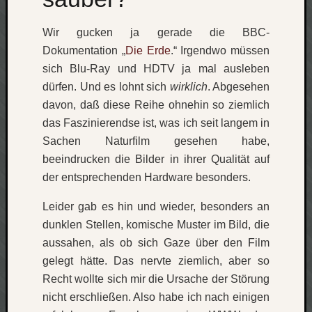
Social
Wir gucken ja gerade die BBC-
Dokumentation „
Die Erde
.“ Irgendwo müssen
sich Blu-Ray und HDTV ja mal ausleben
dürfen. Und es lohnt sich
wirklich
. Abgesehen
davon, daß diese Reihe ohnehin so ziemlich
Neueste
das Faszinierendse ist, was ich seit langem in
Beiträge
Sachen Naturfilm gesehen habe,
O
beeindrucken die Bilder in ihrer Qualität auf
tempor
der entsprechenden Hardware besonders.
o
mores!
Leider gab es hin und wieder, besonders an
Laß
dunklen Stellen, komische Muster im Bild, die
mich
aussahen, als ob sich Gaze über den Film
zählen
gelegt hätte. Das nervte ziemlich, aber so
wie…
Recht wollte sich mir die Ursache der Störung
blog
-
nicht erschließen. Also habe ich nach einigen
move