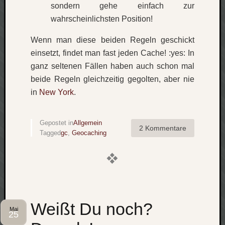
zu
sondern gehe einfach zur
Laß
wahrscheinlichsten Position!
mich
zählen
Wenn man diese beiden Regeln geschickt
wie…
einsetzt, findet man fast jeden Cache! :yes: In
Carsti
ganz seltenen Fällen haben auch schon mal
zu
beide Regeln gleichzeitig gegolten, aber nie
blog
in
New York
.
-
move
Rolle
Gepostet in
Allgemein
zu
2 Kommentare
Tagged
gc
,
Geocaching
blog
-
move
Schlagwö
Weißt Du noch?
Mai
Ägypten
25
Überwa