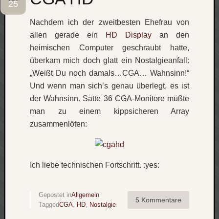
25
Social
Nachdem ich der zweitbesten Ehefrau von
allen gerade ein
HD Display
an den
heimischen Computer geschraubt hatte,
überkam mich doch glatt ein Nostalgieanfall:
„Weißt Du noch damals…CGA… Wahnsinn!“
Neueste
Und wenn man sich’s genau überlegt, es ist
Beiträge
der Wahnsinn. Satte 36 CGA-Monitore müßte
O
man zu einem kippsicheren Array
tempor
zusammenlöten:
o
mores!
Laß
mich
Ich liebe technischen Fortschritt. :yes:
zählen
wie…
Gepostet in
Allgemein
blog
5 Kommentare
Tagged
CGA
,
HD
,
Nostalgie
-
move