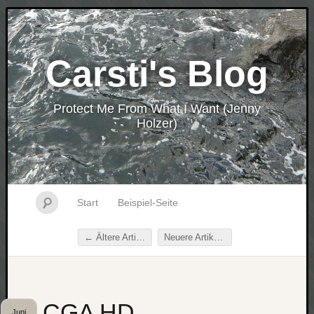
Carsti's Blog
Protect Me From What I Want (Jenny
Holzer)
Start
Beispiel-Seite
←
Ältere Artikel
Neuere Artikel
→
Beitragsnavigation
CGA HD
Juni