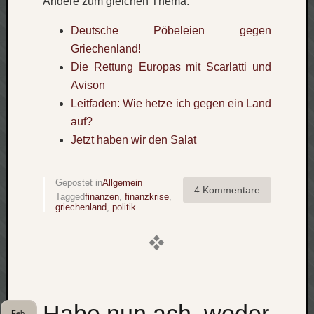
Andere zum gleichen Thema:
Deutsche Pöbeleien gegen
Griechenland!
Die Rettung Europas mit Scarlatti und
Avison
Leitfaden: Wie hetze ich gegen ein Land
auf?
Jetzt haben wir den Salat
Gepostet in
Allgemein
4 Kommentare
Tagged
finanzen
,
finanzkrise
,
griechenland
,
politik
Habe nun ach, weder
Feb.