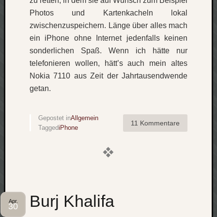
zu retten, in dem sie auf Wunsch zum Beispiel
werbung
wetter
Photos und Kartenkacheln lokal
window
zwischenzuspeichern. Länge über alles mach
wireless
ein iPhone ohne Internet jedenfalls keinen
wow
sonderlichen Spaß. Wenn ich hätte nur
telefonieren wollen, hätt’s auch mein altes
Nokia 7110 aus Zeit der Jahrtausendwende
getan.
Gepostet in
Allgemein
11 Kommentare
Tagged
iPhone
Burj Khalifa
Apr.
30