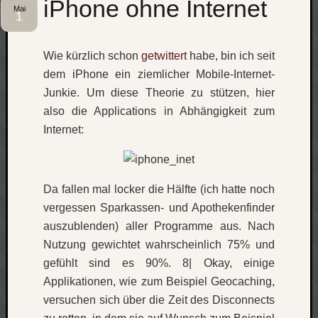
iPhone ohne Internet
Mai
1
net
pda
politik
Wie kürzlich schon
getwittert
habe, bin ich seit
rauchen
dem iPhone ein ziemlicher Mobile-Internet-
reise
Junkie. Um diese Theorie zu stützen, hier
rostock
seattle
also die Applications in Abhängigkeit zum
software
Internet:
tauche
terror
tv
urlau
Da fallen mal locker die Hälfte (ich hatte noch
vergessen Sparkassen- und Apothekenfinder
usability
usergroup
auszublenden) aller Programme aus. Nach
video
Nutzung gewichtet wahrscheinlich 75% und
vista
gefühlt sind es 90%. 8| Okay, einige
visualstudio
Applikationen, wie zum Beispiel Geocaching,
wandern.
versuchen sich über die Zeit des Disconnects
weihnacht