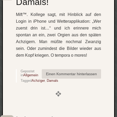
Damals!
apple
auto
Mift™. Kollege sagt, mit Hinblick auf den
blog
Login in iPhone und Wetterapplikation: „Wer
compute
zuerst drin ist…“ und ich erinnere mich
csharp
spontan an ein, zwei Orgien aus den späten
essen
Achzigern. Man müßte nochmal Zwanzig
flug
sein. Oder zumindest die Bilder wieder aus
freizeit
fun
dem Kopf kriegen. O tempora o mores!
Geocachi
gesundhei
Gepostet
hardw
Einen Kommentar hinterlassen
in
Allgemein
i18n
Tagged
Achziger
,
Damals
iPhone
japan
kunst
lebe
micros
musik