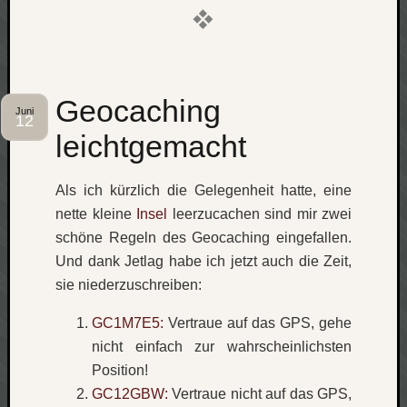
Verlus
Die
Brück
am
Bach
Geocaching
Juni
12
leichtgemacht
Neueste
Kommen
Als ich kürzlich die Gelegenheit hatte, eine
nette kleine
Insel
leerzucachen sind mir zwei
Minijo
zu
schöne Regeln des Geocaching eingefallen.
Gleitze
Und dank Jetlag habe ich jetzt auch die Zeit,
Carsti
sie niederzuschreiben:
zu
Laß
GC1M7E5:
Vertraue auf das GPS, gehe
mich
nicht einfach zur wahrscheinlichsten
zählen
Position!
wie…
GC12GBW:
Vertraue nicht auf das GPS,
Carste